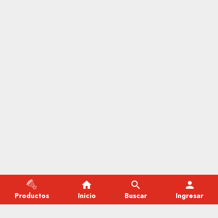
home
search
person
Productos
Inicio
Buscar
Ingresar