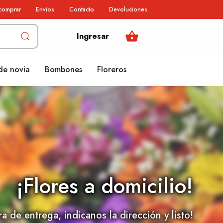
comprar
Envios
Contacto
Devoluciones
shopping_basket
Ingresar
de novia
Bombones
Floreros
¡Flores a domicilio!
ra de entrega, indicanos la dirección y listo!