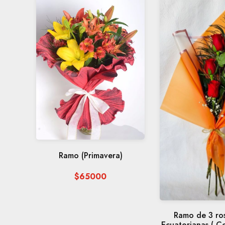
Ramo (Primavera)
$65000
Ramo de 3 ros
Ecuatorianas ( C