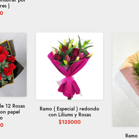
res )
0
e 12 Rosas
Ramo ( Especial ) redondo
con papel
con Liliums y Rosas
o
$135000
0
Ramo 