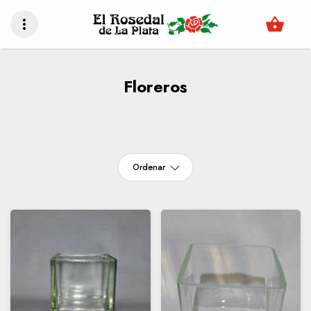
shopping_basket
more_vert
Floreros
Ordenar