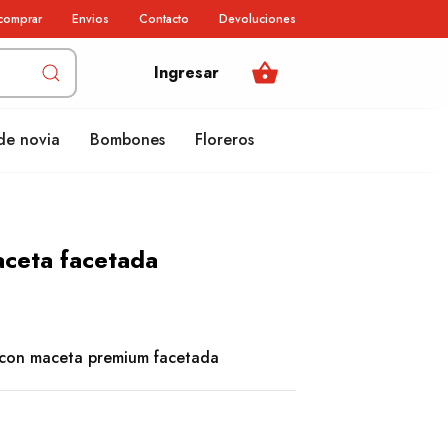
comprar
Envios
Contacto
Devoluciones
shopping_basket
Ingresar
de novia
Bombones
Floreros
aceta facetada
 con maceta premium facetada