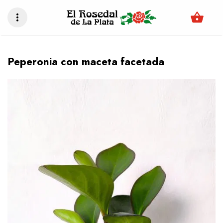
shopping_basket
more_vert
Peperonia con maceta facetada