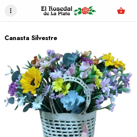
shopping_basket
more_vert
Canasta Silvestre