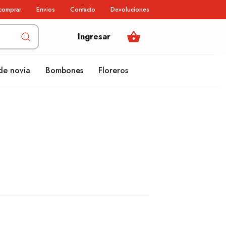
comprar
Envios
Contacto
Devoluciones
shopping_basket
Ingresar
de novia
Bombones
Floreros