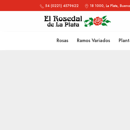
54 (0221) 4579622
18 1000, La Plata, Bueno
Rosas
Ramos Variados
Plant