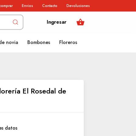
comprar
Envios
Contacto
Devoluciones
shopping_basket
Ingresar
de novia
Bombones
Floreros
lorería El Rosedal de
es datos